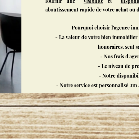
fournir une
visibilité
et
disponib
aboutissement
rapide
de votre
achat ou 
Pourquoi choisir l'agence i
- La valeur de votre bien immobilier
honoraires, seul s
- Nos frais d'age
- Le niveau de pre
- Notre disponibi
- Notre service est personnalisé :un