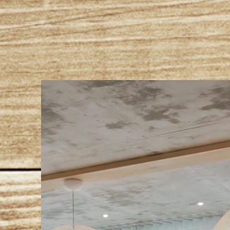
Agence immobilière à Jurançon 64 tarif réduit | ICI immobilier | France
ICI IMMOBILIER : Agence immobiliere au tarif réduit sur Jurançon 64. Estimation gratuite. Forfait f