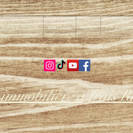
Nos appartements
avis clients
Contact
Nos prestati
 immobilière à frais