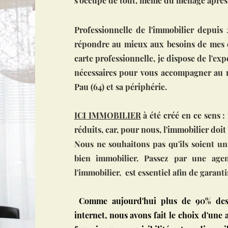
s'occupe de tout, même du ménage aprè
Professionnelle de l'immobilier depuis
répondre au mieux aux besoins de mes cl
carte professionnelle, je dispose de l'ex
nécessaires pour vous accompagner au m
Pau (64) et sa périphérie.
ICI IMMOBILIER
à été créé en ce sens 
réduits, car, pour nous, l'immobilier doit 
Nous ne souhaitons pas qu'ils soient un 
bien immobilier. Passez par une agen
l'immobilier, est essentiel afin de garant
Comme aujourd'hui plus de 90% des r
internet, nous avons fait le choix d'une 