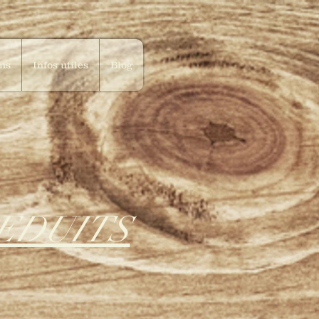
ons
Infos utiles
Blog
 REDUITS