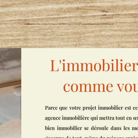
immobilier frais réduits PAU 64000 | BIARRITZ 64200 | ANGLET 64600 | Bayonne 64100 | IDRON 64320
ixe sur bien vendu. agence immobilier, Immobiliere Pau et périphérie. Achat Maison Pau, agence immobilier Pau
Agence im
L'immobilie
comme vous
Parce que votre projet immobilier est c
agence immobilière qui mettra tout en œuv
bien immobilier se déroule dans les mei